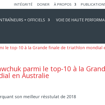
INTÉGRITÉ
DONER
À PROPOS
PUBLICATION
NTRAÎNEURS + OFFICIELS
VOIE DE HAUTE PERFORM
awchuk parmi le top-10 à la Gran
dial en Australie
rquant son meilleur résstulat de 2018