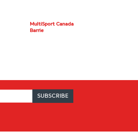
MultiSport Canada
Barrie
Août 9 at Barrie, ON