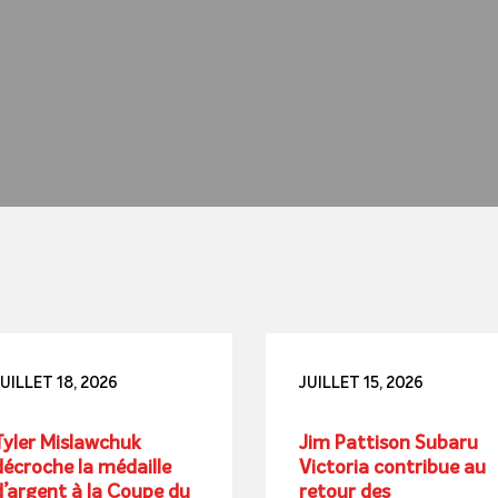
UILLET 18, 2026
JUILLET 15, 2026
Tyler Mislawchuk
Jim Pattison Subaru
décroche la médaille
Victoria contribue au
d’argent à la Coupe du
retour des