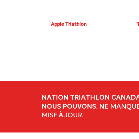
Apple Triathlon
Août 8–Août 9 at Kelowna,
A
BC
NATION TRIATHLON CANADA
NOUS POUVONS.
NE MANQUE
MISE À JOUR.