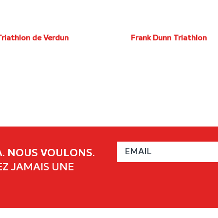
Triathlon de Verdun
Frank Dunn Triathlon
oût 9 at Verdun, QC
Août 9 at Waskesiu, SK
TOUS LES ÉVÈNEMENTS
. NOUS VOULONS.
Z JAMAIS UNE