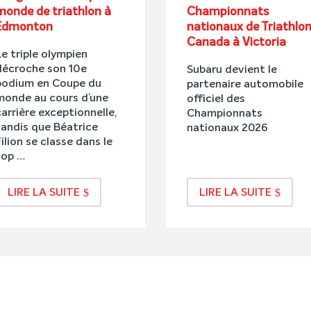
monde de triathlon à
Championnats
Edmonton
nationaux de Triathlo
Canada à Victoria
Le triple olympien
décroche son 10e
Subaru devient le
podium en Coupe du
partenaire automobile
monde au cours d’une
officiel des
carrière exceptionnelle,
Championnats
tandis que Béatrice
nationaux 2026
ilion se classe dans le
top …
LIRE LA SUITE
LIRE LA SUITE