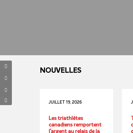
NOUVELLES
JUILLET 19, 2026
J
Les triathlètes
canadiens remportent
l’argent au relais de la