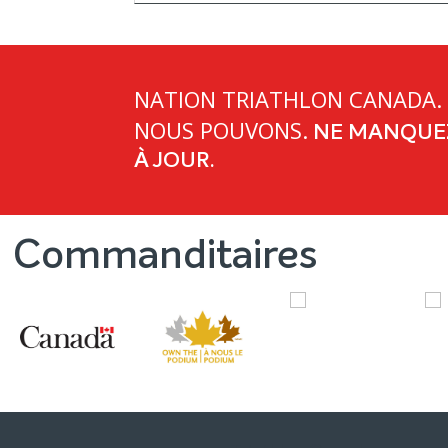
NATION TRIATHLON CANADA.
NOUS POUVONS.
NE MANQUEZ
À JOUR.
Commanditaires