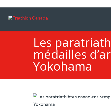
Les paratriat
médailles d’ar
Yokohama