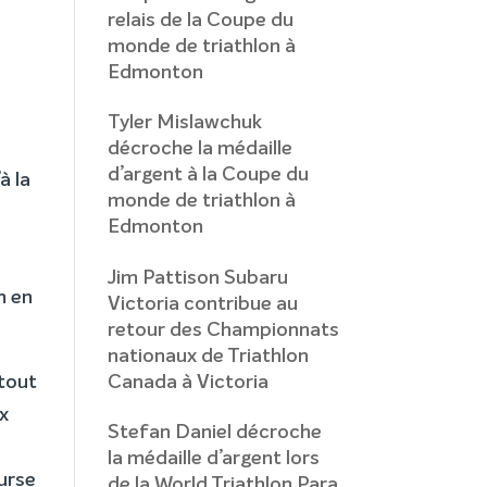
relais de la Coupe du
monde de triathlon à
Edmonton
Tyler Mislawchuk
décroche la médaille
d’argent à la Coupe du
à la
monde de triathlon à
Edmonton
Jim Pattison Subaru
m en
Victoria contribue au
retour des Championnats
nationaux de Triathlon
 tout
Canada à Victoria
x
Stefan Daniel décroche
la médaille d’argent lors
urse
de la World Triathlon Para