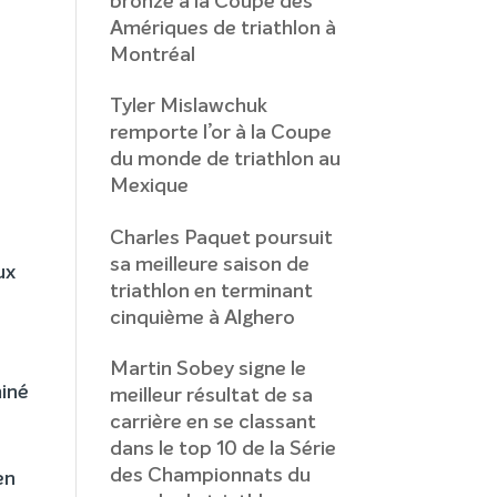
bronze à la Coupe des
Amériques de triathlon à
Montréal
Tyler Mislawchuk
remporte l’or à la Coupe
du monde de triathlon au
Mexique
Charles Paquet poursuit
sa meilleure saison de
ux
triathlon en terminant
a
cinquième à Alghero
Martin Sobey signe le
miné
meilleur résultat de sa
carrière en se classant
dans le top 10 de la Série
des Championnats du
en