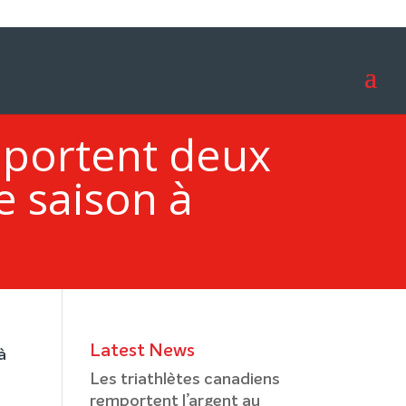
mportent deux
e saison à
Latest News
Les triathlètes canadiens
remportent l’argent au